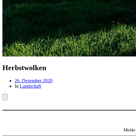
Herbstwolken
Beitragsdatum
26. Dezember 2020
In
Landschaft
Melde 
Gib deine E-Mail-Adresse ein ...