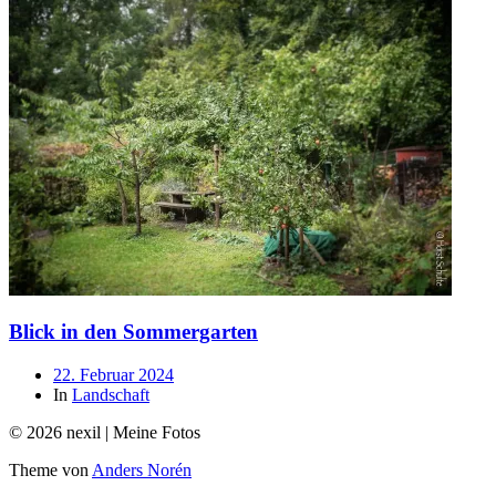
Blick in den Sommergarten
Beitragsdatum
22. Februar 2024
In
Landschaft
© 2026 nexil | Meine Fotos
Theme von
Anders Norén