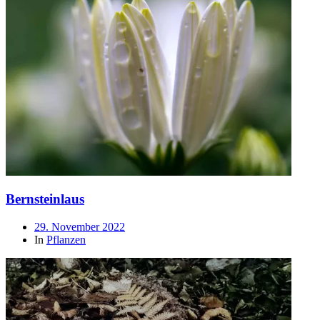
Bernsteinlaus
Beitragsdatum
29. November 2022
In
Pflanzen